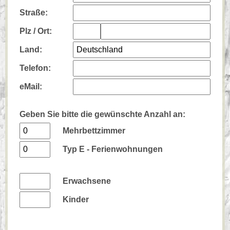
Straße:
Plz /
Ort:
Land:
Telefon:
eMail:
Geben Sie bitte die gewünschte Anzahl an:
Mehrbettzimmer
Typ E - Ferienwohnungen
Erwachsene
Kinder