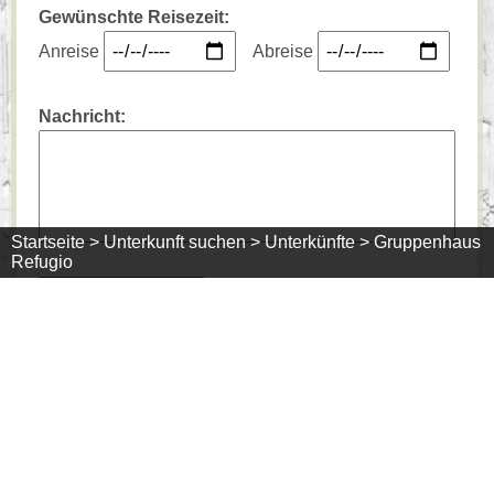
Gewünschte Reisezeit:
Anreise
Abreise
Nachricht:
Startseite >
Unterkunft suchen >
Unterkünfte >
Gruppenhaus
Refugio
Um automatisierten
1067
67
164
Mißbrauch unseres
Kontaktformulars zu
verhindern, geben Sie bitte die angezeigte Zahl in
das Feld darunter ein.
Mit Absenden dieses Formulars stimmen Sie der
Übermittlung und Verarbeitung Ihrer Daten wie in