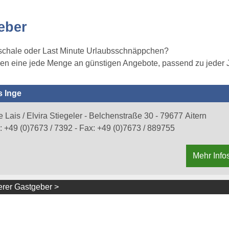
eber
uschale oder Last Minute Urlaubsschnäppchen?
ben eine jede Menge an günstigen Angebote, passend zu jeder J
 Inge
e Lais / Elvira Stiegeler - Belchenstraße 30 - 79677 Aitern
.:
+49 (0)7673 / 7392
- Fax: +49 (0)7673 / 889755
Mehr Info
rer Gastgeber >